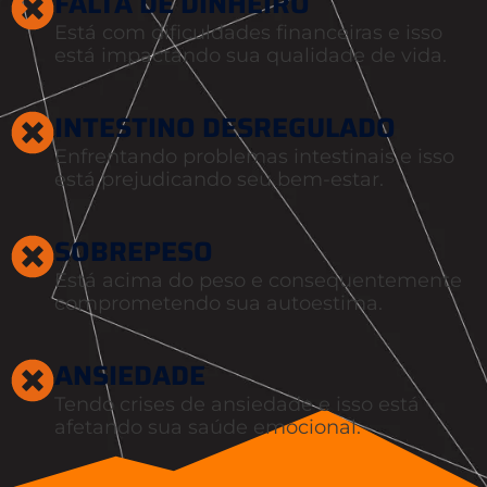
FALTA DE DINHEIRO
Está com dificuldades financeiras e isso
está impactando sua qualidade de vida.
INTESTINO DESREGULADO
Enfrentando problemas intestinais e isso
está prejudicando seu bem-estar.
SOBREPESO
Está acima do peso e consequentemente
comprometendo sua autoestima.
ANSIEDADE
Tendo crises de ansiedade e isso está
afetando sua saúde emocional.