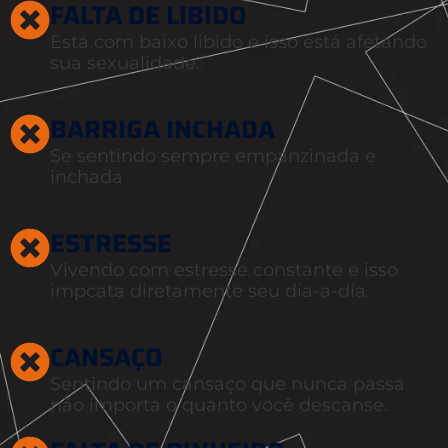
FALTA DE LIBIDO
Está com baixo libido e isso está afetando
sua sexualidade.
BARRIGA INCHADA
Se sentindo sempre empanzinada e
inchada
ESTRESSE
Vivendo com estresse constante e isso
impcata diretamente seu dia-a-dia.
CANSAÇO
Sentindo um cansaço que nunca passa
não importa o quanto você descanse.